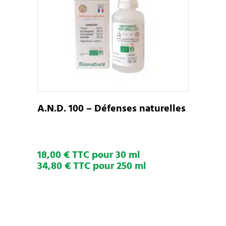
Ce
CHOIX DES OPTIONS
produit
a
plusieurs
variations.
Les
options
peuvent
A.N.D. 100 – Défenses naturelles
être
choisies
sur
18,00 € TTC pour 30 ml
la
34,80 € TTC pour 250 ml
page
du
produit