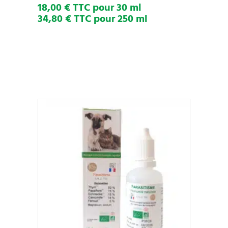
18,00 € TTC pour 30 ml
la
34,80 € TTC pour 250 ml
page
du
produit
Ce
CHOIX DES OPTIONS
produit
a
plusieurs
variations.