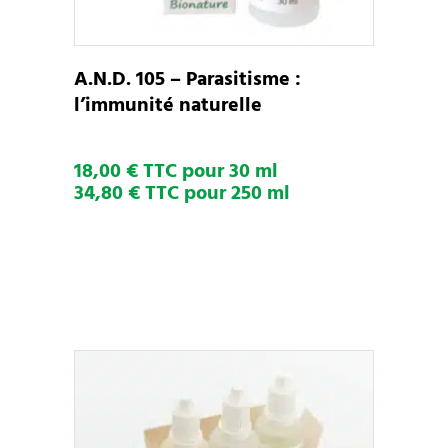
Les
options
peuvent
A.N.D. 105 – Parasitisme :
être
l’immunité naturelle
choisies
sur
18,00 € TTC pour 30 ml
la
34,80 € TTC pour 250 ml
page
du
produit