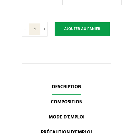
A.N.D.
AJOUTER AU PANIER
119
-
Beauté
du
poil
quantity
DESCRIPTION
COMPOSITION
MODE D'EMPLOI
PRÉCAUTION D'EMPLOI