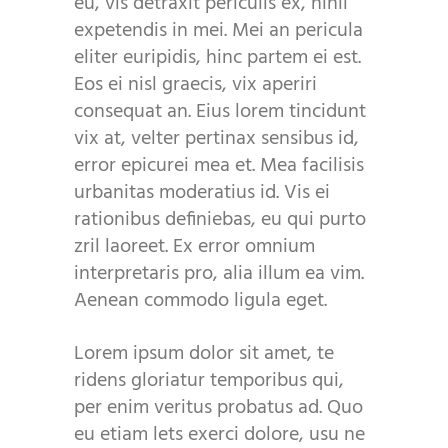
eu, vis detraxit periculis ex, nihil
expetendis in mei. Mei an pericula
eliter euripidis, hinc partem ei est.
Eos ei nisl graecis, vix aperiri
consequat an. Eius lorem tincidunt
vix at, velter pertinax sensibus id,
error epicurei mea et. Mea facilisis
urbanitas moderatius id. Vis ei
rationibus definiebas, eu qui purto
zril laoreet. Ex error omnium
interpretaris pro, alia illum ea vim.
Aenean commodo ligula eget.
Lorem ipsum dolor sit amet, te
ridens gloriatur temporibus qui,
per enim veritus probatus ad. Quo
eu etiam lets exerci dolore, usu ne