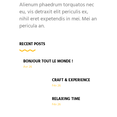
Alienum phaedrum torquatos nec
eu, vis detraxit elit periculis ex,
nihil eret expetendis in mei. Mei an
pericula an.
RECENT POSTS
BONJOUR TOUT LE MONDE !
Avr
26
CRAFT & EXPERIENCE
Fév
26
RELAXING TIME
Fév
26