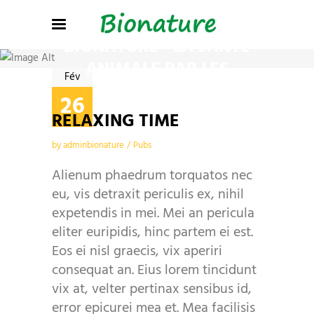
BREWERY BLOG
BIONATURE - LA SANTÉ
ANIMALE PAR LES
Fév
PLANTES
26
RELAXING TIME
by
adminbionature
Pubs
Alienum phaedrum torquatos nec
eu, vis detraxit periculis ex, nihil
expetendis in mei. Mei an pericula
eliter euripidis, hinc partem ei est.
Eos ei nisl graecis, vix aperiri
consequat an. Eius lorem tincidunt
vix at, velter pertinax sensibus id,
error epicurei mea et. Mea facilisis