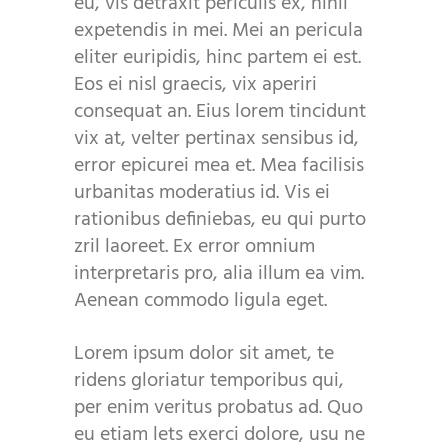
eu, vis detraxit periculis ex, nihil
expetendis in mei. Mei an pericula
eliter euripidis, hinc partem ei est.
Eos ei nisl graecis, vix aperiri
consequat an. Eius lorem tincidunt
vix at, velter pertinax sensibus id,
error epicurei mea et. Mea facilisis
urbanitas moderatius id. Vis ei
rationibus definiebas, eu qui purto
zril laoreet. Ex error omnium
interpretaris pro, alia illum ea vim.
Aenean commodo ligula eget.
Lorem ipsum dolor sit amet, te
ridens gloriatur temporibus qui,
per enim veritus probatus ad. Quo
eu etiam lets exerci dolore, usu ne