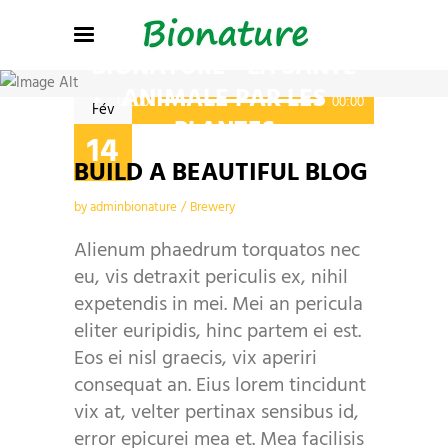
BREWERY BLOG
BIONATURE - LA SANTÉ
ANIMALE PAR LES
Lecteur
00:00
00:00
Fév
audio
PLANTES
14
BUILD A BEAUTIFUL BLOG
by
adminbionature
Brewery
Alienum phaedrum torquatos nec
eu, vis detraxit periculis ex, nihil
expetendis in mei. Mei an pericula
eliter euripidis, hinc partem ei est.
Eos ei nisl graecis, vix aperiri
consequat an. Eius lorem tincidunt
vix at, velter pertinax sensibus id,
error epicurei mea et. Mea facilisis