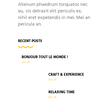
Alienum phaedrum torquatos nec
eu, vis detraxit elit periculis ex,
nihil eret expetendis in mei. Mei an
pericula an.
RECENT POSTS
BONJOUR TOUT LE MONDE !
Avr
26
CRAFT & EXPERIENCE
Fév
26
RELAXING TIME
Fév
26