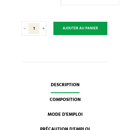
A.N.D.
AJOUTER AU PANIER
100
-
Défenses
naturelles
quantity
DESCRIPTION
COMPOSITION
MODE D'EMPLOI
PRÉCAUTION D'EMPLOI