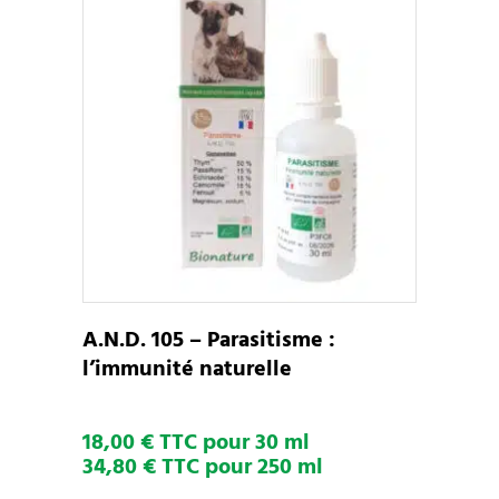
Ce
CHOIX DES OPTIONS
produit
a
plusieurs
variations.
Les
options
peuvent
A.N.D. 105 – Parasitisme :
être
l’immunité naturelle
choisies
sur
18,00 € TTC pour 30 ml
la
34,80 € TTC pour 250 ml
page