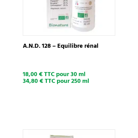
a
plusieurs
variations.
Les
options
peuvent
A.N.D. 128 – Equilibre rénal
être
choisies
sur
18,00 € TTC pour 30 ml
la
34,80 € TTC pour 250 ml
page
du
produit