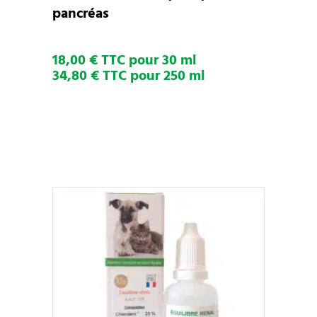
être
pancréas
choisies
sur
18,00 € TTC pour 30 ml
la
34,80 € TTC pour 250 ml
page
du
produit
Ce
CHOIX DES OPTIONS
produit