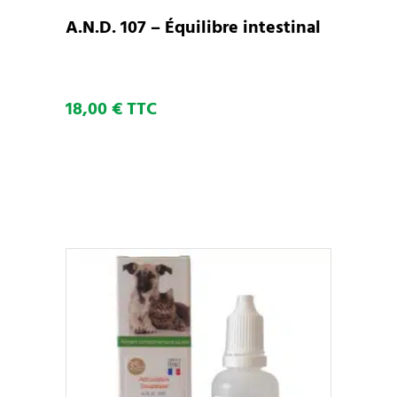
A.N.D. 107 – Équilibre intestinal
18,00
€
TTC
Ce
CHOIX DES OPTIONS
produit