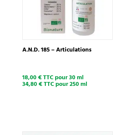
a
plusieurs
variations.
Les
options
peuvent
A.N.D. 185 – Articulations
être
choisies
sur
18,00 € TTC pour 30 ml
la
34,80 € TTC pour 250 ml
page
du
produit