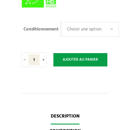
Conditionnement
Choisir une option
A.N.D.
AJOUTER AU PANIER
109
-
Flore
intestinale
quantity
DESCRIPTION