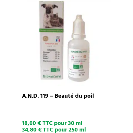
Ce
CHOIX DES OPTIONS
produit
a
plusieurs
variations.
Les
options
peuvent
A.N.D. 119 – Beauté du poil
être
choisies
sur
18,00 € TTC pour 30 ml
la
34,80 € TTC pour 250 ml